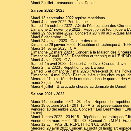
Mardi 2 juillet : brasucade chez Daniel
Saison 2022 - 2023
Mardi 13 septembre 2022 reprise répétitions
Mardi 4 octobre 2022 Pot d’accueil
Samedi 15 octobre 2022 : AG de l’Association des Chœur
Dimanche 27 novembre 2022 : Répétition et technique à L
Mardi 29 novembre 2022: Concert à 20 h 00 aux Aigues Mari
Mardi 6 décembre : C.A.
Mardi 24 janvier 2023 : Galette des rois
Dimanche 29 janvier 2023 : Répétition et technique à L'E
Mardi 14 février 2023 : C.A.
Dimanche 12 mars 2023 : Concert à la Maison des Chœur
Dimanche 2 avril 2023 : Répétition et technique à L'EHPAD
Mardi 4 avril 2023 : C.A.
Samedi 15 avril 2023 : Concert à Lodève Chœurs d’avril
Mardi 2 mai 2023 : Répétition chez Barbara
Samedi 6 et dimanche 7 mai 2023 : Weekend 30 ans Polysong
Dimanche 14 mai 2023 : Festival Hérault les chœurs (au d
Mercredi 21 juin : fête de la musique dans le quartier des 
mardi 27 juin : AG
Mardi 4 juillet : Brasucade chorale au domicile de Daniel
Saison 2021 - 2022
Mardi 14 septembre 2021 - 20 h 15 - Reprise des répétiti
Mardi 19 octobre 2021 - 20 h 15 - A.G. et présentation des
Vendredi 10 décembre 2021 Concert " Les Best'Yoles " 19h
Lauze)
Mardi 1 mars 2022 - 20 H 15 - Répétition "de rattrapage" li
Vendredi 25 mars 2022 - 19 h 30 - Concert à la M.P.T. Franç
Mardi 12 avril PAS DE RÉPÉTITION CE SOIR
Mercredi 20 avril 2022 Concert au profit d'Handic'art espace