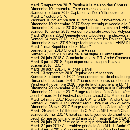
Mardi 5 septembre 2017 Reprise à la Maison des Chœurs
Dimanche 10 septembre Foire aux associations
Samedi 7 octobre 2017 Captation vidéo à Villeneuvette
Mardi 17 octobre C.A.
Vendredi 10 novembre soir au dimanche 12 novembre 2017 
Dimanche 10 décembre 2017 Stage technique vocale à la 
Dimanche 28 janvier 2018 Stage technique vocale à l' EH
Samedi 10 février 2018 Rencontre chorale avec les Polyson
Mardi 20 mars 2018 Générale des Giboulées, rendez-vous 
Samedi 24 mars 2018 Les Giboulées avec les Roulet’s, le
Dimanche 8 avril 2018 Stage technique vocale à l' EHPAD 
Mardi 1 mai Répétition chez "Manu"
Samedi 2 juin 2018 Choral'Pic à Assas
Samedi 23 juin 2018 Fête de la musique à Combaillaux
Mardi 26 juin 2018 A.G.ordinaire à la M.P.T. André Chamso
Mardi 3 juillet 2018 Pique-nique sur la plage à Palavas
Saison 2016 - 2017
Mardi 30 aout 2016 C.A. chez Daniel
Mardi 13 septembre 2016 Reprise des répétitions
Samedi 8 octobre 2016 21ièmes rencontres de chorale orga
Dimanche 9 octobre 2016 21ièmes rencontres de chorale o
Vendredi 4 novembre 2016 Fête de la châtaigne à la M.P.
Dimanche 20 novembre 2016 Stage technique à la Colombièr
Dimanche 22 janvier 2017 Stage technique à la Colombière 
Jeudi 2 mars 2017 Festival du chant choral à la Maison d
Mardi 14 mars 2017 Réunion du C.A. à la MPT André Cha
Samedi 25 mars 2017 Concert Atout Chœur et Voix-ci Voix-là
Dimanche 23 avril 2017 Stage technique à la Colombière (C
Mardi 25 avril 2017 Réunion du C.A. à la MPT André Cha
Samedi 20 mai 2017 Choralissimo, la journée de chant chor
Jeudi 25 mai au dimanche 28 mai 2017 Festival Y'A D'LA 
Mardi 20 juin 2017 Fête de la Musique déambulation à Cel
Mardi 27 juin 2017 Assemblée générale à la M.P.T. André
Mardi 4 juillet 2017 Pique-nique de fin d’année à la plage 