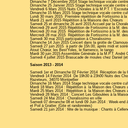
Dimanche 7 Décembre 2014 Stage technique vocale centre 
Dimanche 25 Janvier 2015 Stage technique vocale centre c
Vendredi 6 Mars 2015 Nuits Chorales à la M.P.T. l ‘Escouta
Dimanche 15 Mars 2015 Stage technique vocale centre cul
Lundi 30 mars 2015 Première répétition de Fortissimo à 
Mardi 21 avril 2015 Répétition à la Maisons des Chœurs
Samedi 25 et dimanche 26 avril 2015 Accueil par la Choral
Mercredi 29 avril 2015 Répétition de Fortissimo à la M. d
Mercredi 20 mai 2015 Répétition de Fortissimo à la M. d
Mercredi 28 mai 2015 Répétition de Fortissimo à la M. d
Samedi 30 mai 2015 participation à Choralissimo
Dimanche 14 Juin 2015 Concert dans la grotte de Clamous
Samedi 27 juin 2015 à partir de 15h.00, après midi et soiré
Atout Chœur, les Best'Yoles, le flamenco, le tango
Mardi 30 juin 2015 Assemblée Générale à la M.P.T. André
Samedi 4 juillet 2015 Brasucade de moules chez Daniel (et
Saison 2013 - 2014
Samedi 1er et Dimanche 02 Février 2014 Réception de la 
Vendredi 14 Février 2014 De 19h30 à 23h00 Nuits des Chora
Razeteurs, 34070 Montpellier
Dimanche 16 Mars 2014 Stage technique vocale centre cul
Mardi 18 Mars 2014 : Répétition à la Maison des Chœurs 
Mardi 25 Mars 2014 : Répétition à la Maison des Chœurs 
Vendredi 28 Mars 2014 : Concert Les Giboulées à la Mais
Samedi 24 Mai 2014 : Choralissimo en ville
Samedi 07 dimanche 08 et lundi 09 Juin 2014 : Week-end à
et Poil à Gratter. (Gite et randonnées)
Samedi 21 juin 2014 : fête de la musique : Chants à Cellen