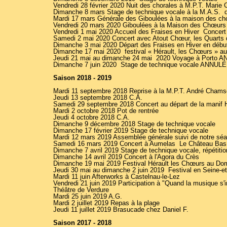
Vendredi 28 février 2020 Nuit des chorales à M.P.T. Marie 
Dimanche 8 mars Stage de technique vocale à la M.A.S. 
Mardi 17 mars Générale des Giboulées à la maison des 
Vendredi 20 mars 2020 Giboulées à la Maison des Chœu
Vendredi 1 mai 2020 Accueil des Fraises en Hiver Concer
Samedi 2 mai 2020 Concert avec Atout Chœur, les Quarts 
Dimanche 3 mai 2020 Départ des Fraises en Hiver en dé
Dimanche 17 mai 2020 festival « Hérault, les Chœurs »
Jeudi 21 mai au dimanche 24 mai 2020 Voyage à Porto
Dimanche 7 juin 2020 Stage de technique vocale ANNUL
Saison 2018 - 2019
Mardi 11 septembre 2018 Reprise à la M.P.T. André Cham
Jeudi 13 septembre 2018 C.A.
Samedi 29 septembre 2018 Concert au départ de la manif 
Mardi 2 octobre 2018 Pot de rentrée
Jeudi 4 octobre 2018 C.A.
Dimanche 9 décembre 2018 Stage de technique vocale
Dimanche 17 février 2019 Stage de technique vocale
Mardi 12 mars 2019 Assemblée générale suivi de notre séan
Samedi 16 mars 2019 Concert à Aumelas Le Château Bas
Dimanche 7 avril 2019 Stage de technique vocale, répétit
Dimanche 14 avril 2019 Concert à l'Agora du Crès
Dimanche 19 mai 2019 Festival Hérault les Chœurs au Do
Jeudi 30 mai au dimanche 2 juin 2019 Festival en Seine-et
Mardi 11 juin Afterworks à Castelnau-le-Lez
Vendredi 21 juin 2019 Participation à "Quand la musique s'
Théâtre de Verdure
Mardi 25 juin 2019 A.G.
Mardi 2 juillet 2019 Repas à la plage
Jeudi 11 juillet 2019 Brasucade chez Daniel F.
Saison 2017 - 2018