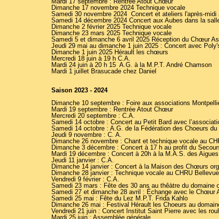
Mardi 17 septembre : Rentrée Atout Chœur
Dimanche 17 novembre 2024 Technique vocale
Samedi 30 novembre 2024 Concert et ateliers l'après-midi 
Samedi 14 décembre 2024 Concert aux Aubes dans la sall
Dimanche 2 février 2025 Technique vocale
Dimanche 23 mars 2025 Technique vocale
Samedi 5 et dimanche 6 avril 2025 Réception du Chœur Ass
Jeudi 29 mai au dimanche 1 juin 2025 : Concert avec Poly's
Dimanche 1 juin 2025 Hérault les chœurs
Mercredi 18 juin à 19 h C.A.
Mardi 24 juin à 20 h 15 A.G. à la M.P.T. André Chamson
Mardi 1 juillet Brasucade chez Daniel
Saison 2023 - 2024
Dimanche 10 septembre : Foire aux associations Montpelli
Mardi 19 septembre : Rentrée Atout Chœur
Mercredi 20 septembre : C.A.
Samedi 14 octobre : Concert au Petit Bard avec l’associat
Samedi 14 octobre : A.G. de la Fédération des Choeurs d
Jeudi 9 novembre : C. A.
Dimanche 26 novembre : Chant et technique vocale au CH
Dimanche 3 décembre : Concert à 17 h au profit du Secour
Mardi 19 décembre : Concert à 20h à la M.A.S. des Aigues
Jeudi 11 janvier : C.A.
Dimanche 14 janvier : Concert à la Maison des Chœurs org
Dimanche 28 janvier : Technique vocale au CHRU Bellevue
Vendredi 9 février : C.A.
Samedi 23 mars : Fête des 30 ans au thêàtre du domaine 
Samedi 27 et dimanche 28 avril : Échange avec le Chœur A
Samedi 25 mai : Fête du Lez M.P.T. Frida Kahlo
Dimanche 26 mai : Festival Hérault les Choeurs au domain
Vendredi 21 juin : Concert Institut Saint Pierre avec les roul
Mardi 25 juin : Assemblée générale